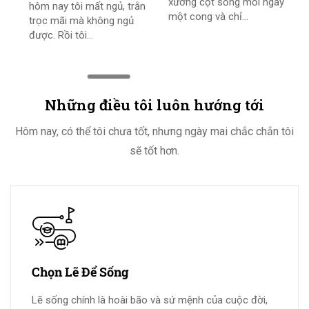
xương cột sống mỗi ngày
hôm nay tôi mất ngủ, trằn
th
một cong và chỉ...
trọc mãi mà không ngủ
ma
được. Rồi tôi...
th
kh
Những điều tôi luôn hướng tới
Hôm nay, có thể tôi chưa tốt, nhưng ngày mai chắc chắn tôi
sẽ tốt hơn.
Chọn Lẽ Để Sống
Lẽ sống chính là hoài bão và sứ mệnh của cuộc đời,