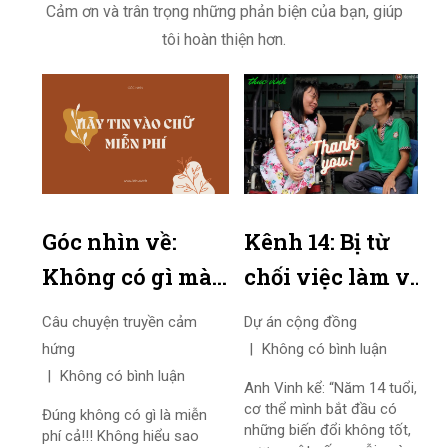
Cảm ơn và trân trọng những phản biện của bạn, giúp
tôi hoàn thiện hơn.
à
Góc nhìn về:
Kênh 14: Bị từ
Không có gì mà
chối việc làm vì
V
miễn phí
khuyết tật,
l
Câu chuyện truyền cảm
Dự án cộng đồng
người đàn ông
m
hứng
Không có bình luận
Xâ
Không có bình luận
này mở hẳn
x
về
Anh Vinh kể: “Năm 14 tuổi,
cơ thể mình bắt đầu có
công ty riêng
t
Đúng không có gì là miễn
Rấ
g
những biến đổi không tốt,
phí cả!!! Không hiểu sao
th