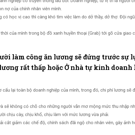
nh nghiệp có truyền thống lâu đời. Doanh nghiệp, từ vị trí là người 
on nợ của chính nhân viên mình.
g có học vị cao thì càng khó tìm việc làm do dở thầy, dở thợ. Đội ngũ
thời của mình trong bộ đồ xanh huyền thoại (Grab) tới gõ cửa giao 
gười làm công ăn lương sẽ đứng trước sự l
lương rất thấp hoặc Ở nhà tự kinh doanh
 cấu lại toàn bộ doanh nghiệp của mình, trong đó, chi phí lương sẽ
i và sẽ không có chỗ cho những người vẫn mơ mộng mức thu nhập n
ời chịu cày, chịu khổ, chịu làm với mức lương vừa phải.
i cắt giảm các chế độ, chính sách đãi ngộ cho nhân viên, gây ảnh 