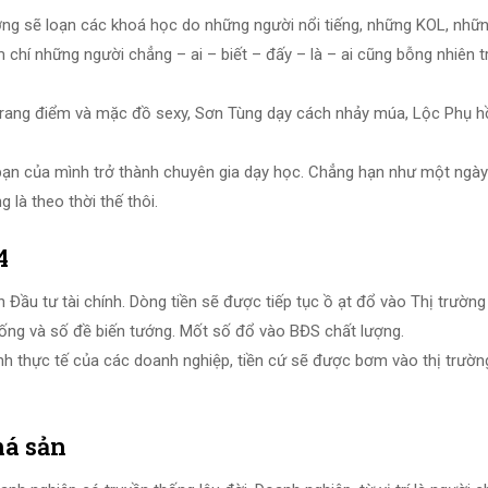
rường sẽ loạn các khoá học do những người nổi tiếng, những KOL, nhữ
 chí những người chẳng – ai – biết – đấy – là – ai cũng bỗng nhiên t
trang điểm và mặc đồ sexy, Sơn Tùng dạy cách nhảy múa, Lộc Phụ h
bạn của mình trở thành chuyên gia dạy học. Chẳng hạn như một ngà
 là theo thời thế thôi.
4
h Đầu tư tài chính. Dòng tiền sẽ được tiếp tục ồ ạt đổ vào Thị trườn
thống và số đề biến tướng. Mốt số đổ vào BĐS chất lượng.
anh thực tế của các doanh nghiệp, tiền cứ sẽ được bơm vào thị trườn
há sản