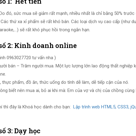
ố 1: Hết tiền
. Do đó, sức mua sẽ giảm rất mạnh, nhiều nhất là chỉ bằng 50% trước 
Các thứ xa xỉ phẩm sẽ rất khó bán. Các loại dịch vụ cao cấp (như du
karaoke,…) sẽ rất khó phục hồi trong ngắn hạn.
số 2: Kinh doanh online
inh 0963027720 tư vấn nha )
gười bán – Trăm người mua. Một lực lượng lớn lao động thất nghiệp 
ine.
 thực phẩm, đồ ăn, thức uống do tính dễ làm, dễ tiếp cận của nó.
ông biết nên mua ai, bỏ ai khi mà: Em của vợ và chị của chồng cùng
hí thì đây là Khoá học dành cho bạn:
Lập trình web HTML5, CSS3, jQu
số 3: Dạy học