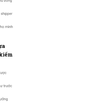
chủ bỗng
 shipper
cho mình
ựa
 kiếm
 được
hư trước
hưởng