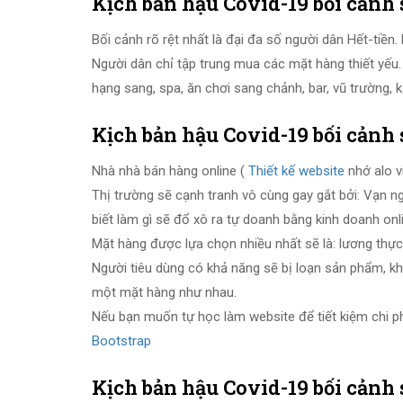
Kịch bản hậu Covid-19 bối cảnh s
Bối cảnh rõ rệt nhất là đại đa số người dân Hết-tiền
Người dân chỉ tập trung mua các mặt hàng thiết yếu. 
hạng sang, spa, ăn chơi sang chảnh, bar, vũ trường, 
Kịch bản hậu Covid-19 bối cảnh 
Nhà nhà bán hàng online (
Thiết kế website
nhớ alo v
Thị trường sẽ cạnh tranh vô cùng gay gắt bởi: Vạn n
biết làm gì sẽ đổ xô ra tự doanh bằng kinh doanh onl
Mặt hàng được lựa chọn nhiều nhất sẽ là: lương thực,
Người tiêu dùng có khả năng sẽ bị loạn sản phẩm, kh
một mặt hàng như nhau.
Nếu bạn muốn tự học làm website để tiết kiệm chi p
Bootstrap
Kịch bản hậu Covid-19 bối cảnh 