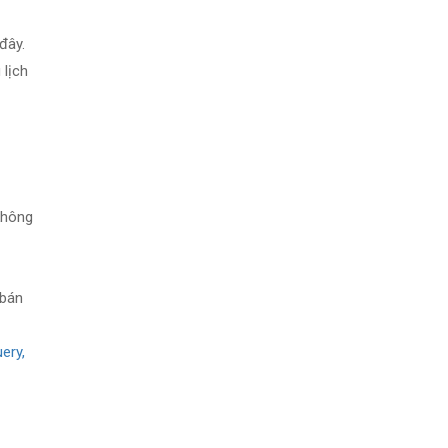
đây.
 lịch
không
 bán
ery,