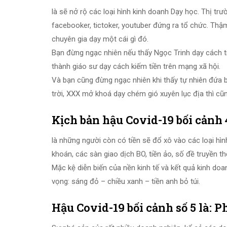
là sẽ nở rộ các loại hình kinh doanh Dạy học. Thị t
facebooker, tictoker, youtuber đứng ra tổ chức. Thậm
chuyên gia dạy một cái gì đó.
Bạn đừng ngạc nhiên nếu thấy Ngọc Trinh dạy cách 
thành giáo sư dạy cách kiếm tiền trên mạng xã hội.
Và bạn cũng đừng ngạc nhiên khi thấy tự nhiên đứa 
trời, XXX mở khoá dạy chém gió xuyên lục địa thì cũng
Kịch bản hậu Covid-19 bối cảnh 
là những người còn có tiền sẽ đổ xô vào các loại hìn
khoán, các sàn giao dịch BO, tiền ảo, số đề truyền 
Mặc kệ diễn biến của nền kinh tế và kết quả kinh do
vọng: sáng đỏ – chiều xanh – tiền anh bỏ túi.
Hậu Covid-19 bối cảnh số 5 là: P