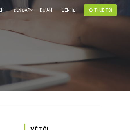
ỀN
ĐỀN ĐÁP
DỰ ÁN
LIÊN HỆ
THUÊ TÔI
VỀ TÔI