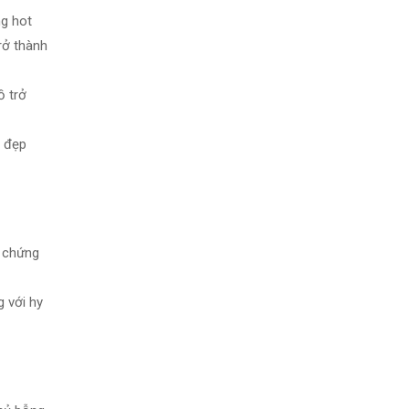
ng hot
rở thành
ồ trở
y đẹp
g chứng
g với hy