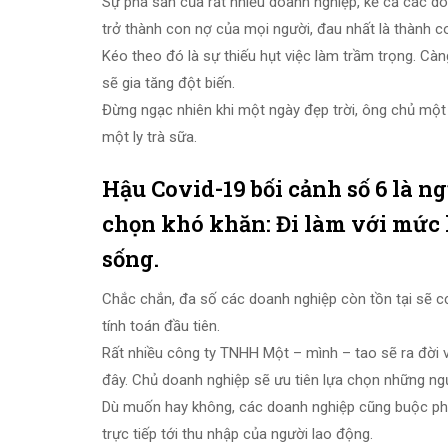
Sự phá sản của rất nhiều doanh nghiệp, kể cả các doa
trở thành con nợ của mọi người, đau nhất là thành c
Kéo theo đó là sự thiếu hụt việc làm trầm trọng. Càn
sẽ gia tăng đột biến.
Đừng ngạc nhiên khi một ngày đẹp trời, ông chủ một 
một ly trà sữa.
Hậu Covid-19 bối cảnh số 6 là n
chọn khó khăn: Đi làm với mức 
sống.
Chắc chắn, đa số các doanh nghiệp còn tồn tại sẽ cơ
tính toán đầu tiên.
Rất nhiều công ty TNHH Một – mình – tao sẽ ra đờ
đây. Chủ doanh nghiệp sẽ ưu tiên lựa chọn những ngư
Dù muốn hay không, các doanh nghiệp cũng buộc phả
trực tiếp tới thu nhập của người lao động.