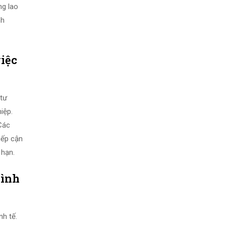
ng lao
nh
việc
 tư
iệp.
Các
iếp cận
 hạn.
bình
nh tế.