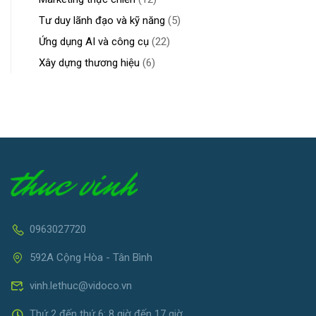
Tư duy lãnh đạo và kỹ năng
(5)
Ứng dụng AI và công cụ
(22)
Xây dựng thương hiệu
(6)
0963027720
592A Cộng Hòa - Tân Bình
vinh.lethuc@vidoco.vn
Thứ 2 đến thứ 6: 8 giờ đến 17 giờ