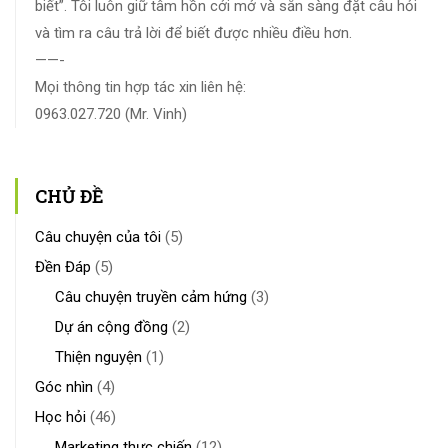
biết”. Tôi luôn giữ tâm hồn cởi mở và sẵn sàng đặt câu hỏi
và tìm ra câu trả lời để biết được nhiều điều hơn.
——-
Mọi thông tin hợp tác xin liên hệ:
0963.027.720 (Mr. Vinh)
CHỦ ĐỀ
Câu chuyện của tôi
(5)
Đền Đáp
(5)
Câu chuyện truyền cảm hứng
(3)
Dự án cộng đồng
(2)
Thiện nguyện
(1)
Góc nhìn
(4)
Học hỏi
(46)
Marketing thực chiến
(12)