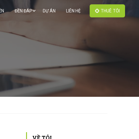
ỀN
ĐỀN ĐÁP
DỰ ÁN
LIÊN HỆ
THUÊ TÔI
VỀ TÔI