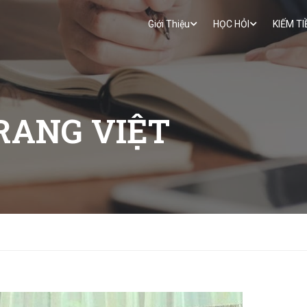
Giới Thiệu
HỌC HỎI
KIẾM TI
RANG VIỆT